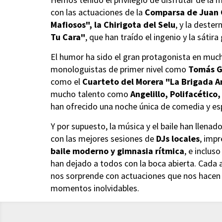
con las actuaciones de la
Comparsa de Juan 
Mafiosos", la Chirigota del Selu
, y la dester
Tu Cara"
, que han traído el ingenio y la sátir
El humor ha sido el gran protagonista en muc
monologuistas de primer nivel como
Tomás G
como el
Cuarteto del Morera "La Brigada A
mucho talento como
Angelillo, Polifacético,
han ofrecido una noche única de comedia y es
Y por supuesto, la música y el baile han llena
con las mejores sesiones de
DJs locales
, imp
baile moderno y gimnasia rítmica
, e inclus
han dejado a todos con la boca abierta. Cada 
nos sorprende con actuaciones que nos hacen reí
momentos inolvidables.