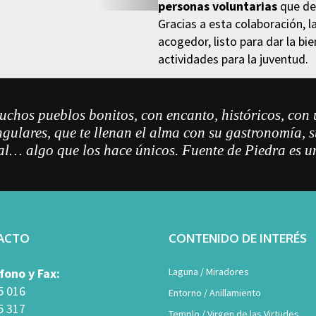
personas voluntarias
que des
Gracias a esta colaboración, l
acogedor, listo para dar la bi
actividades para la juventud.
chos pueblos bonitos, con encanto, históricos, con 
ngulares, que te llenan el alma con su gastronomía, su
al… algo que los hace únicos. Fuente de Piedra es un
ACTO
CONTENIDO DE INTERÉS
fono y Fax:
Laguna
/ Miradores
5 016
Entorno
/ Anillamiento
5 317
Templo
/ Virgen de las Virtudes