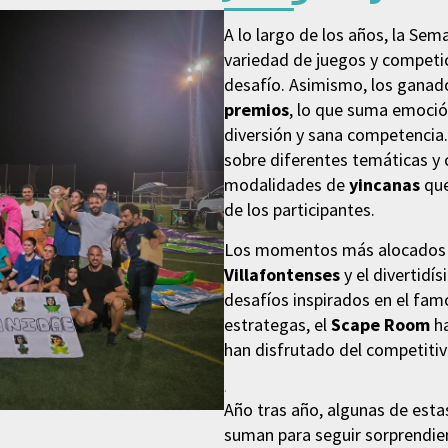
A lo largo de los años, la Se
variedad de juegos y competi
desafío. Asimismo, los gana
premios
, lo que suma emoció
diversión y sana competencia
sobre diferentes temáticas y c
modalidades de
yincanas
que
de los participantes.
Los momentos más alocados 
Villafontenses
y el divertidí
desafíos inspirados en el fam
estrategas, el
Scape Room
ha
han disfrutado del competiti
.
Año tras año, algunas de esta
suman para seguir sorprendien