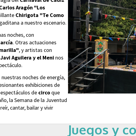
Carlos Aragón "Los
nillante
Chirigota "Te Como
a gaditana a nuestro escenario.
has noches, con
arcía
. Otras actuaciones
marilla"
, y artistas con
 Javi Aguilera y el Meni
nos
pectáculo.
do nuestras noches de energía,
resionantes exhibiciones de
o espectáculos de
circo
que
año, la Semana de la Juventud
r, cantar, bailar y vivir
Juegos y c